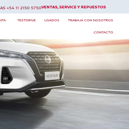
VENTAS, SERVICE Y REPUESTOS
AS +54 11 2150 5750
CARACTERÍSTICAS
NISSAN INTELLIGENT MOBILITY
TESTDRIVE
NTA
TESTDRIVE
USADOS
TRABAJA CON NOSOTROS
CONTACTO