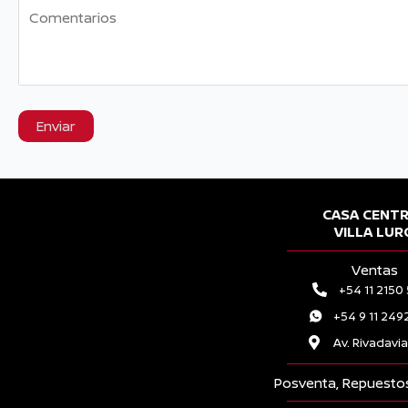
CASA CENT
VILLA LUR
Ventas
+54 11 2150
+54 9 11 249
Av. Rivadavi
Posventa, Repuestos