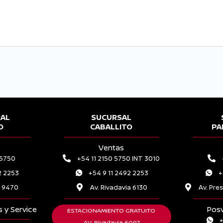
RAL
SUCURSAL
O
CABALLITO
PA
Ventas
 5750
+54 11 2150 5750 INT 3010
2 2253
+54 9 11 2492 2253
+
a 9470
Av. Rivadavia 6130
Av. Pre
 y Service
Posv
ESTACIONAMIENTO GRATUITO
+
AV. Rivadavia 6097