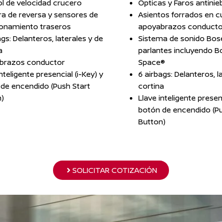
l de velocidad crucero
Ópticas y Faros antinieb
a de reversa y sensores de
Asientos forrados en c
ionamiento traseros
apoyabrazos conducto
ags: Delanteros, laterales y de
Sistema de sonido Bos
a
parlantes incluyendo B
brazos conductor
Space®
nteligente presencial (i-Key) y
6 airbags: Delanteros, l
de encendido (Push Start
cortina
n)
Llave inteligente presenc
botón de encendido (Pu
Button)
SOLICITAR COTIZACIÓN