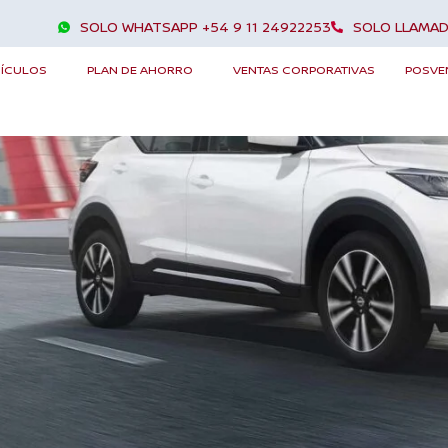
SOLO WHATSAPP +54 9 11 24922253
SOLO LLAMAD
KICKS PLAY
DISEÑO
HÍCULOS
PLAN DE AHORRO
VENTAS CORPORATIVAS
POSVE