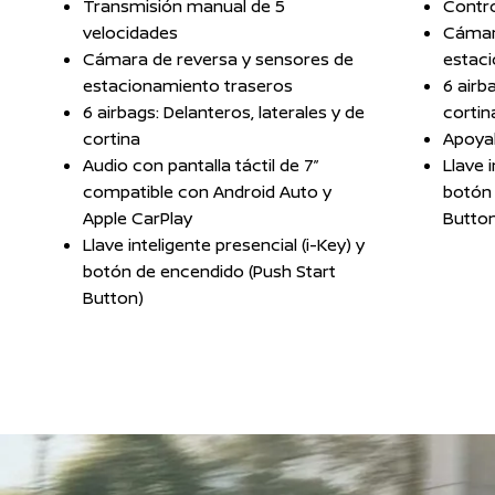
Transmisión manual de 5
Contro
velocidades
Cámar
Cámara de reversa y sensores de
estac
estacionamiento traseros
6 airb
6 airbags: Delanteros, laterales y de
cortin
cortina
Apoya
Audio con pantalla táctil de 7”
Llave i
compatible con Android Auto y
botón 
Apple CarPlay
Butto
Llave inteligente presencial (i-Key) y
botón de encendido (Push Start
Button)