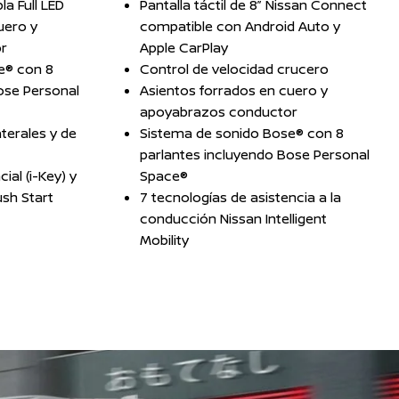
la Full LED
Pantalla táctil de 8” Nissan Connect
uero y
compatible con Android Auto y
r
Apple CarPlay
e® con 8
Control de velocidad crucero
ose Personal
Asientos forrados en cuero y
apoyabrazos conductor
aterales y de
Sistema de sonido Bose® con 8
parlantes incluyendo Bose Personal
ial (i-Key) y
Space®
sh Start
7 tecnologías de asistencia a la
conducción Nissan Intelligent
Mobility