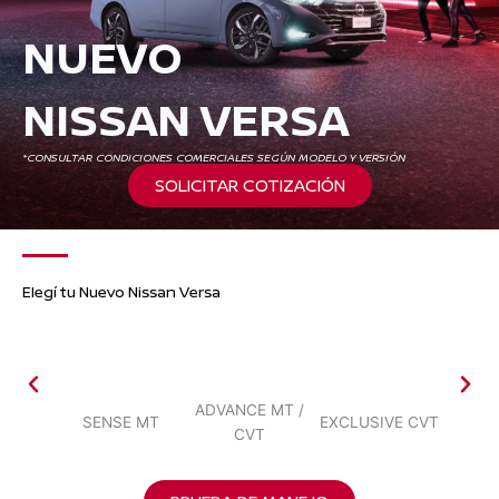
NUEVO
NISSAN VERSA
*CONSULTAR CONDICIONES COMERCIALES SEGÚN MODELO Y VERSIÓN
SOLICITAR COTIZACIÓN
Elegí tu Nuevo Nissan Versa
ADVANCE MT /
SENSE MT
EXCLUSIVE CVT
SR
CVT